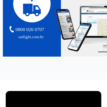
0800 026 0707
satlight.com.br