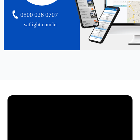
0800 026 0707
satlight.com.br