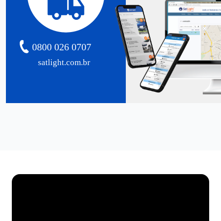
0800 026 0707
satlight.com.br