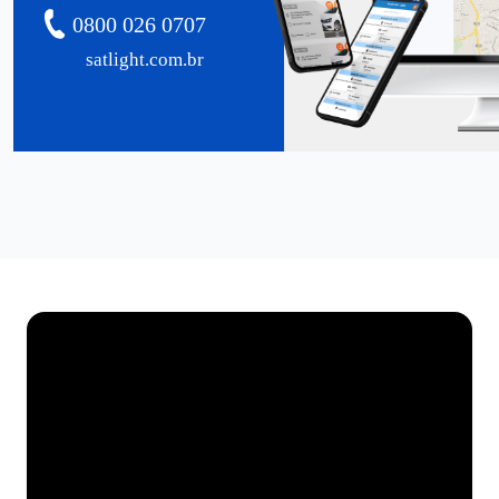
0800 026 0707
satlight.com.br