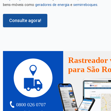
bens-móveis como
geradores de energia
e
semirreboques
.
Consulte agora!
Rastreador 
para São R
0800 026 0707