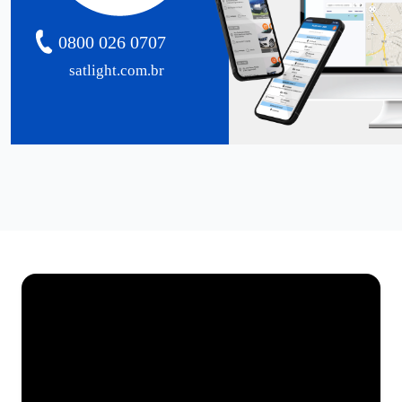
0800 026 0707
satlight.com.br