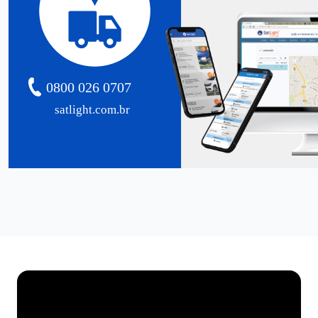
0800 026 0707
satlight.com.br