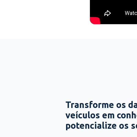
Transforme os d
veículos em con
potencialize os 