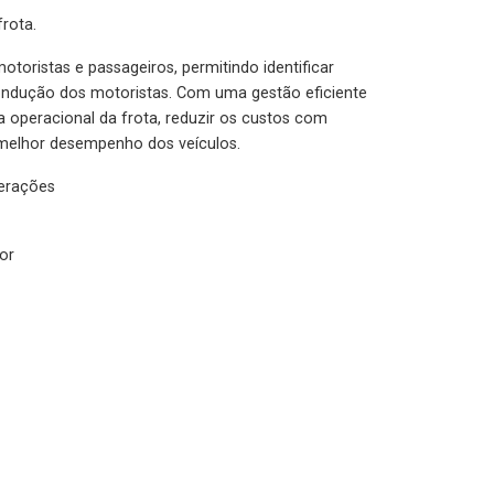
rota.
otoristas e passageiros, permitindo identificar
condução dos motoristas. Com uma gestão eficiente
ia operacional da frota, reduzir os custos com
melhor desempenho dos veículos.
lerações
or