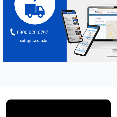
0800 026 0707
satlight.com.br