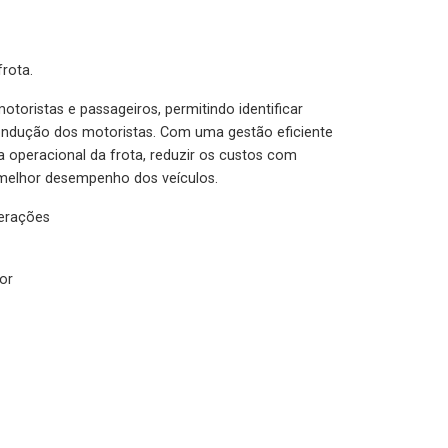
rota.
otoristas e passageiros, permitindo identificar
condução dos motoristas. Com uma gestão eficiente
ia operacional da frota, reduzir os custos com
melhor desempenho dos veículos.
lerações
or