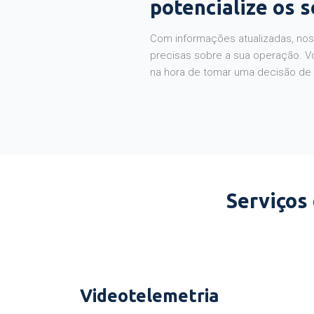
potencialize os 
Com informações atualizadas, noss
precisas sobre a sua operação. V
na hora de tomar uma decisão de
Serviços
Videotelemetria