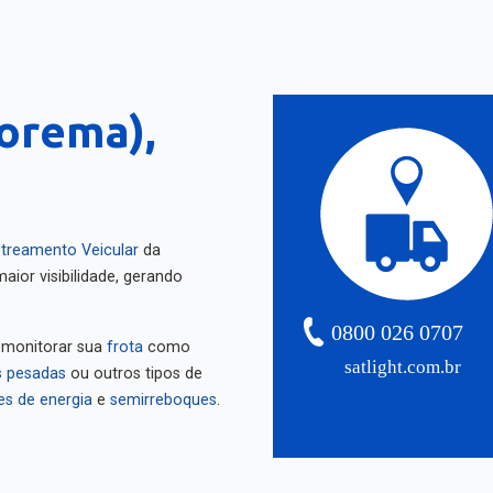
orema),
treamento Veicular
da
aior visibilidade, gerando
0800 026 0707
 monitorar sua
frota
como
satlight.com.br
 pesadas
ou outros tipos de
es de energia
e
semirreboques
.