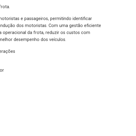
rota.
otoristas e passageiros, permitindo identificar
condução dos motoristas. Com uma gestão eficiente
ia operacional da frota, reduzir os custos com
melhor desempenho dos veículos.
lerações
or