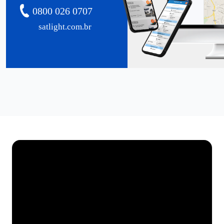
0800 026 0707
satlight.com.br