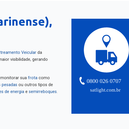
arinense),
treamento Veicular
da
aior visibilidade, gerando
 monitorar sua
frota
como
0800 026 0707
 pesadas
ou outros tipos de
satlight.com.br
es de energia
e
semirreboques
.