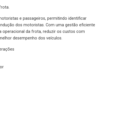
rota.
otoristas e passageiros, permitindo identificar
condução dos motoristas. Com uma gestão eficiente
ia operacional da frota, reduzir os custos com
melhor desempenho dos veículos.
lerações
or