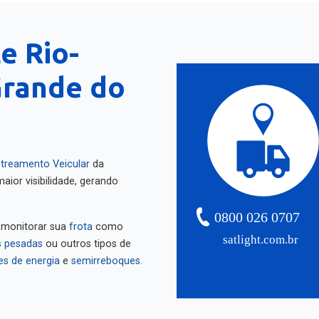
e Rio-
Grande do
treamento Veicular
da
aior visibilidade, gerando
0800 026 0707
 monitorar sua
frota
como
satlight.com.br
 pesadas
ou outros tipos de
es de energia
e
semirreboques
.