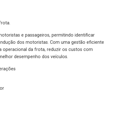
rota.
otoristas e passageiros, permitindo identificar
condução dos motoristas. Com uma gestão eficiente
ia operacional da frota, reduzir os custos com
melhor desempenho dos veículos.
lerações
or