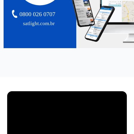
0800 026 0707
satlight.com.br