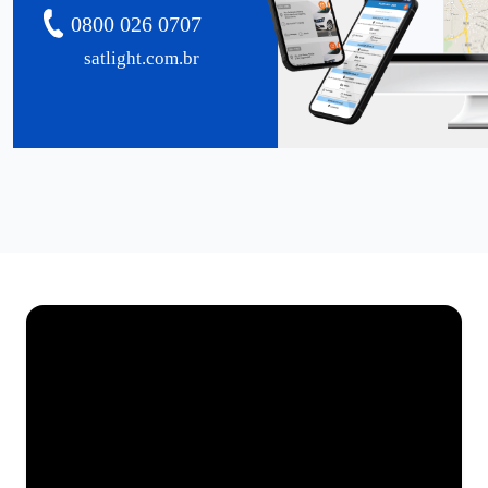
0800 026 0707
satlight.com.br