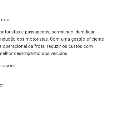
rota.
otoristas e passageiros, permitindo identificar
condução dos motoristas. Com uma gestão eficiente
ia operacional da frota, reduzir os custos com
melhor desempenho dos veículos.
lerações
or