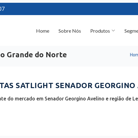
07
Home
Sobre Nós
Produtos
Segme
io Grande do Norte
Ho
AS SATLIGHT SENADOR GEORGINO A
nte do mercado em Senador Georgino Avelino e região de Les