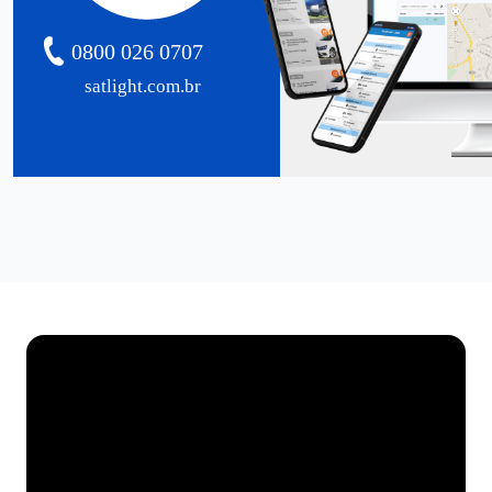
0800 026 0707
satlight.com.br