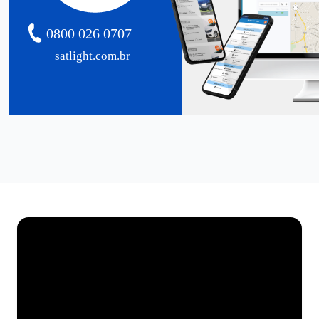
0800 026 0707
satlight.com.br