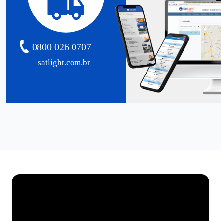
0800 026 0707
satlight.com.br