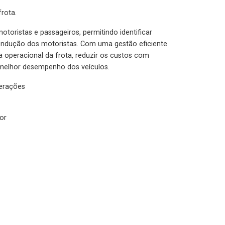
rota.
otoristas e passageiros, permitindo identificar
condução dos motoristas. Com uma gestão eficiente
ia operacional da frota, reduzir os custos com
melhor desempenho dos veículos.
lerações
or