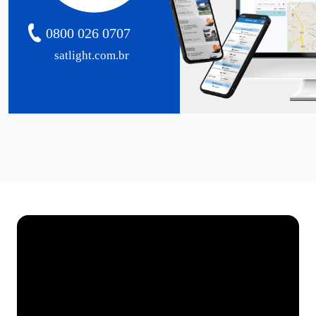
0800 026 0707
satlight.com.br