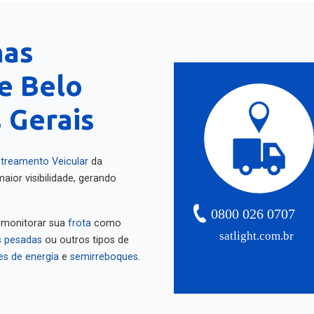
nas
e Belo
 Gerais
treamento Veicular
da
aior visibilidade, gerando
0800 026 0707
 monitorar sua
frota
como
satlight.com.br
 pesadas
ou outros tipos de
es de energia
e
semirreboques
.