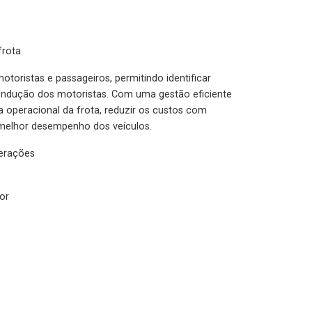
rota.
otoristas e passageiros, permitindo identificar
condução dos motoristas. Com uma gestão eficiente
ia operacional da frota, reduzir os custos com
melhor desempenho dos veículos.
lerações
or