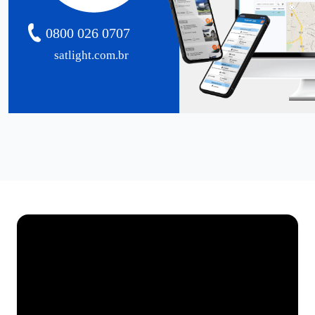
0800 026 0707
satlight.com.br