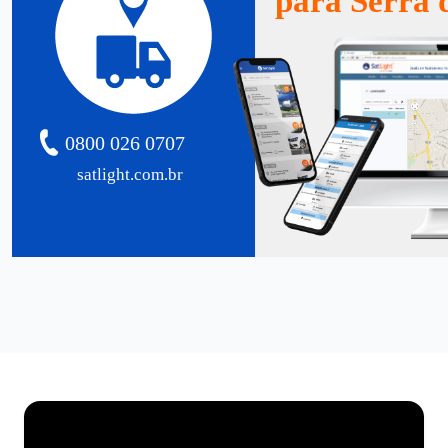
para Serra d
0800 026 0707
satlight.com.br