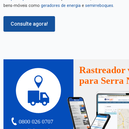
bens-móveis como
geradores de energia
e
semirreboques
.
Consulte agora!
Rastreador 
para Serra 
0800 026 0707