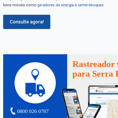
bens-móveis como
geradores de energia
e
semirreboques
.
Consulte agora!
Rastreador 
para Serra 
0800 026 0707