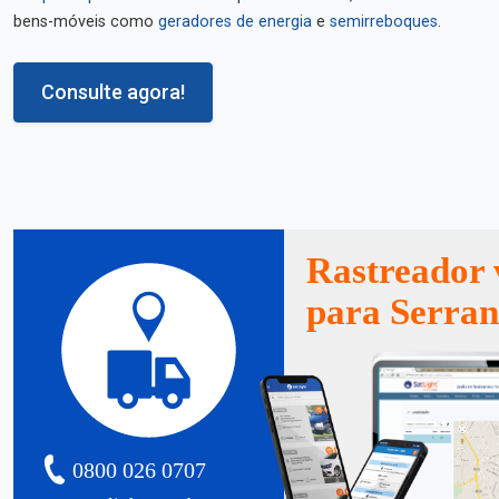
bens-móveis como
geradores de energia
e
semirreboques
.
Consulte agora!
Rastreador 
para Serra
0800 026 0707