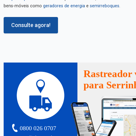
bens-móveis como
geradores de energia
e
semirreboques
.
Consulte agora!
Rastreador 
para Serrin
0800 026 0707