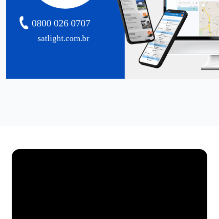
0800 026 0707
satlight.com.br