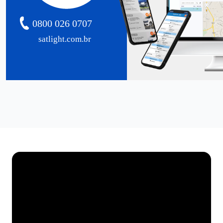
0800 026 0707
satlight.com.br