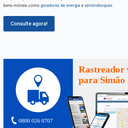
bens-móveis como
geradores de energia
e
semirreboques
.
Consulte agora!
Rastreador 
para Simão 
0800 026 0707