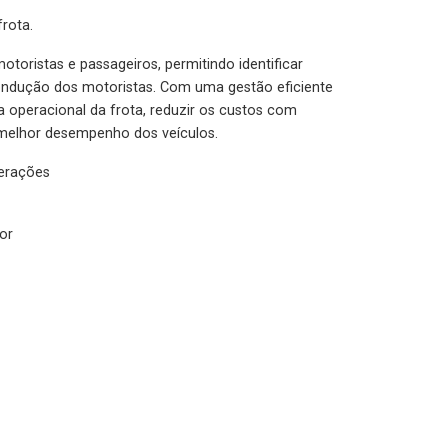
rota.
otoristas e passageiros, permitindo identificar
condução dos motoristas. Com uma gestão eficiente
ia operacional da frota, reduzir os custos com
melhor desempenho dos veículos.
lerações
or