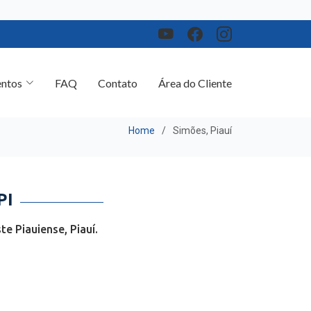
ntos
FAQ
Contato
Área do Cliente
Home
Simões, Piauí
PI
e Piauiense, Piauí.