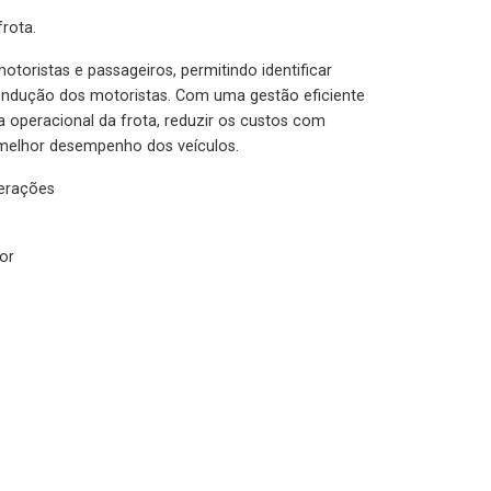
rota.
otoristas e passageiros, permitindo identificar
condução dos motoristas. Com uma gestão eficiente
ia operacional da frota, reduzir os custos com
melhor desempenho dos veículos.
lerações
or