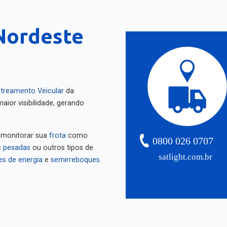
(Nordeste
treamento Veicular
da
aior visibilidade, gerando
 monitorar sua
frota
como
0800 026 0707
 pesadas
ou outros tipos de
satlight.com.br
es de energia
e
semirreboques
.