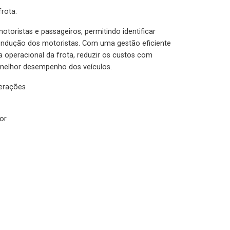
rota.
otoristas e passageiros, permitindo identificar
condução dos motoristas. Com uma gestão eficiente
ia operacional da frota, reduzir os custos com
melhor desempenho dos veículos.
lerações
or