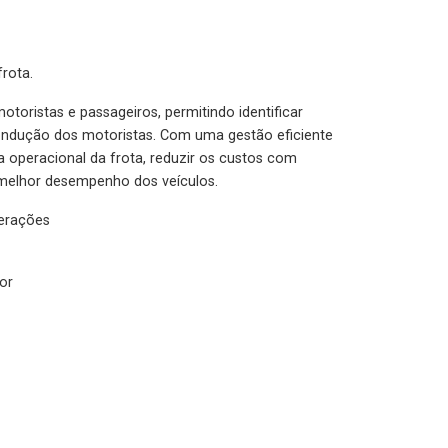
rota.
otoristas e passageiros, permitindo identificar
condução dos motoristas. Com uma gestão eficiente
ia operacional da frota, reduzir os custos com
melhor desempenho dos veículos.
lerações
or