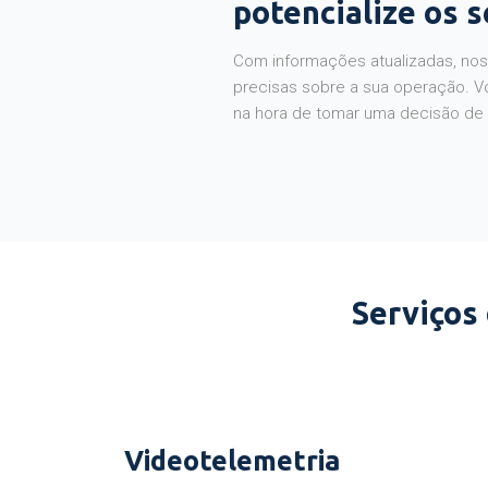
potencialize os 
Com informações atualizadas, noss
precisas sobre a sua operação. V
na hora de tomar uma decisão de
Serviços
Videotelemetria