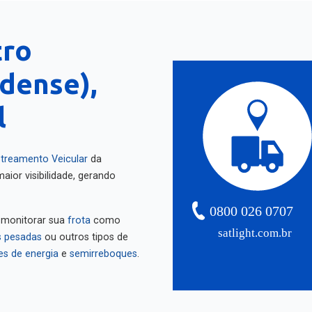
tro
ndense),
l
treamento Veicular
da
aior visibilidade, gerando
0800 026 0707
 monitorar sua
frota
como
satlight.com.br
 pesadas
ou outros tipos de
es de energia
e
semirreboques
.