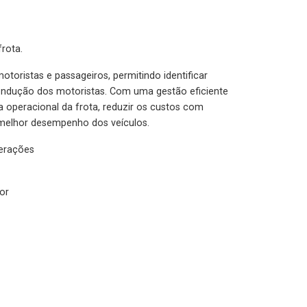
rota.
otoristas e passageiros, permitindo identificar
condução dos motoristas. Com uma gestão eficiente
ia operacional da frota, reduzir os custos com
melhor desempenho dos veículos.
lerações
or