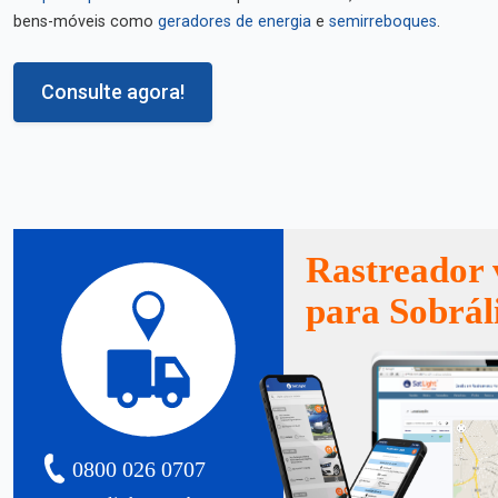
bens-móveis como
geradores de energia
e
semirreboques
.
Consulte agora!
Rastreador 
para Sobrál
0800 026 0707