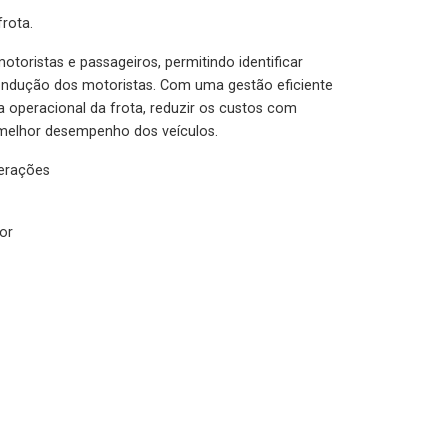
rota.
otoristas e passageiros, permitindo identificar
condução dos motoristas. Com uma gestão eficiente
ia operacional da frota, reduzir os custos com
melhor desempenho dos veículos.
lerações
or