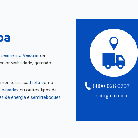
e
ba
treamento Veicular
da
aior visibilidade, gerando
 monitorar sua
frota
como
0800 026 0707
 pesadas
ou outros tipos de
satlight.com.br
es de energia
e
semirreboques
.