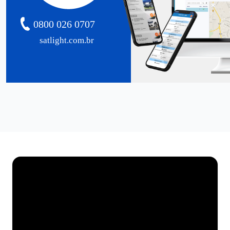
0800 026 0707
satlight.com.br