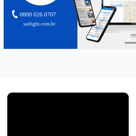
0800 026 0707
satlight.com.br