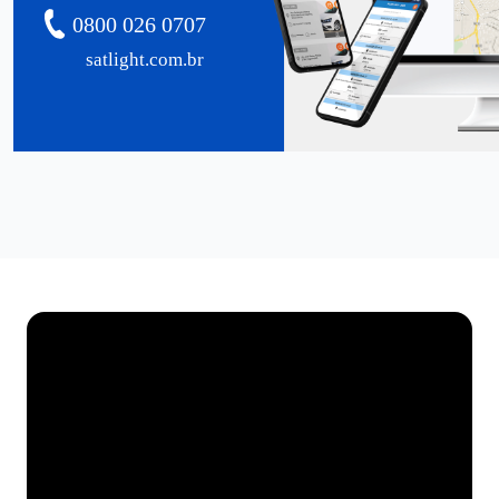
0800 026 0707
satlight.com.br