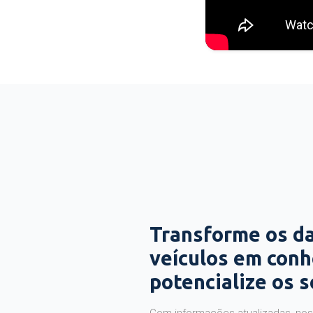
Transforme os d
veículos em con
potencialize os 