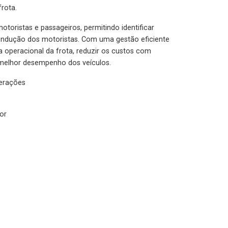
rota.
otoristas e passageiros, permitindo identificar
condução dos motoristas. Com uma gestão eficiente
ia operacional da frota, reduzir os custos com
melhor desempenho dos veículos.
lerações
or