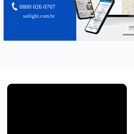
0800 026 0707
satlight.com.br