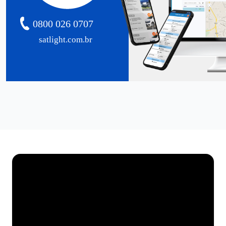
0800 026 0707
satlight.com.br