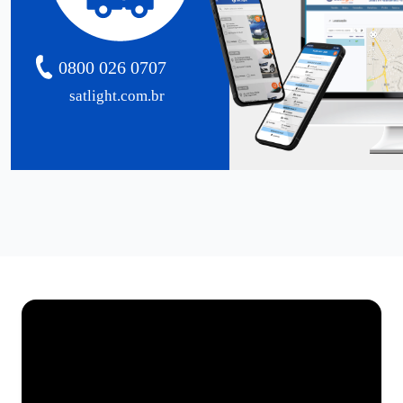
0800 026 0707
satlight.com.br