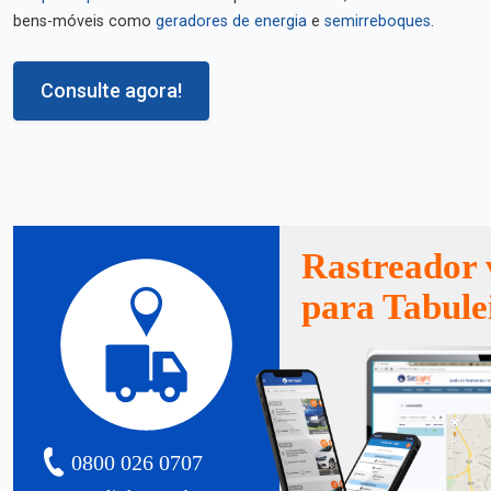
bens-móveis como
geradores de energia
e
semirreboques
.
Consulte agora!
Rastreador 
para Tabule
0800 026 0707