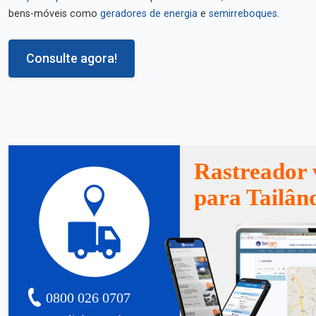
bens-móveis como
geradores de energia
e
semirreboques
.
Consulte agora!
Rastreador 
para Tailân
0800 026 0707