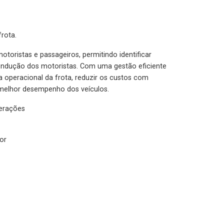
rota.
otoristas e passageiros, permitindo identificar
condução dos motoristas. Com uma gestão eficiente
ia operacional da frota, reduzir os custos com
melhor desempenho dos veículos.
lerações
or