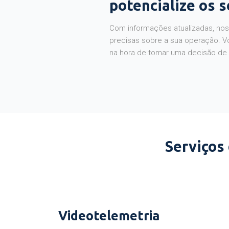
potencialize os 
Com informações atualizadas, noss
precisas sobre a sua operação. V
na hora de tomar uma decisão de
Serviços
Videotelemetria