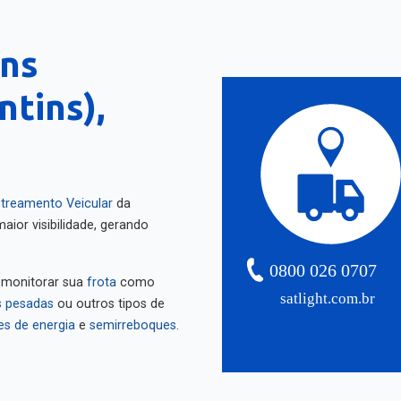
ins
ntins),
treamento Veicular
da
aior visibilidade, gerando
0800 026 0707
 monitorar sua
frota
como
satlight.com.br
 pesadas
ou outros tipos de
es de energia
e
semirreboques
.