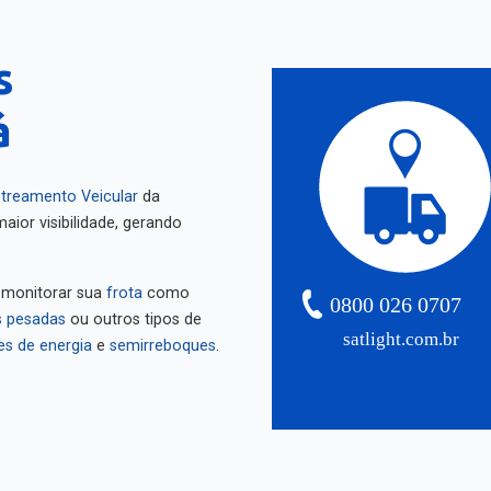
s
á
treamento Veicular
da
aior visibilidade, gerando
 monitorar sua
frota
como
0800 026 0707
 pesadas
ou outros tipos de
satlight.com.br
es de energia
e
semirreboques
.