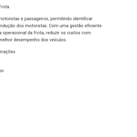
rota.
otoristas e passageiros, permitindo identificar
condução dos motoristas. Com uma gestão eficiente
ia operacional da frota, reduzir os custos com
melhor desempenho dos veículos.
lerações
or